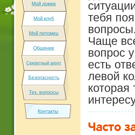
ситуации
Мой домик
тебя по
Мой клуб
вопросы
Мой питомец
Чаще все
Общение
вопрос у
есть отв
Секретный агент
левой ко
Безопасность
которая 
Тех. вопросы
интересу
Контакты
Часто 